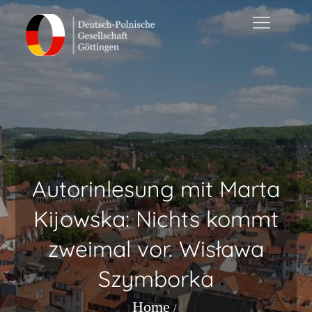
Skip
to
content
Autorinlesung mit Marta
Kijowska: Nichts kommt
zweimal vor. Wisława
Szymborka
Home